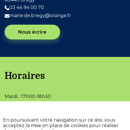
03 44 94 00 70
mairie.de.bregy@orange.fr
Nous écrire
Horaires
Mardi : 17h00-18h30
Jeudi : 17h00-18h30
•
Accessibilité
En poursuivant votre navigation sur ce site, vous
•
•
Mentions légales
Aide
acceptez la mise en place de cookies pour réaliser
•
Plan du site